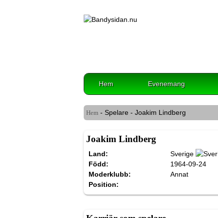
Hem
Evenemang
- Spelare - Joakim Lindberg
Hem
Joakim Lindberg
Land:
Sverige
Född:
1964-09-24
Moderklubb:
Annat
Position: