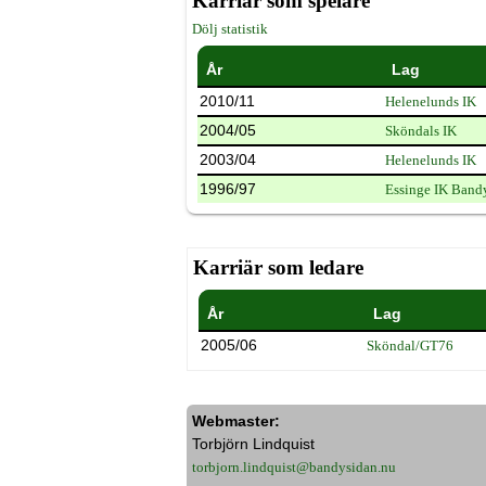
Karriär som spelare
Dölj statistik
År
Lag
2010/11
Helenelunds IK
2004/05
Sköndals IK
2003/04
Helenelunds IK
1996/97
Essinge IK Band
Karriär som ledare
År
Lag
2005/06
Sköndal/GT76
Webmaster:
Torbjörn Lindquist
torbjorn.lindquist@bandysidan.nu