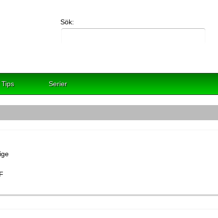
Sök:
Tips
Serier
F