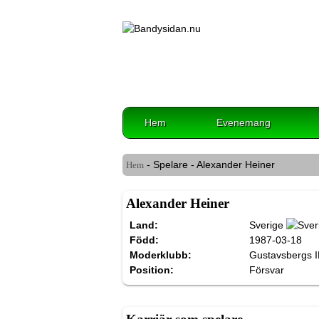
Hem
Evenemang
- Spelare - Alexander Heiner
Hem
Alexander Heiner
Land:
Sverige
Född:
1987-03-18
Moderklubb:
Gustavsbergs I
Position:
Försvar