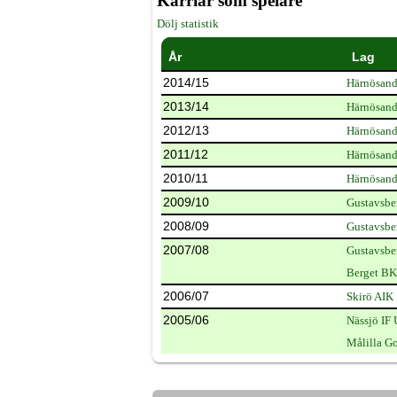
Karriär som spelare
Dölj statistik
År
Lag
2014/15
Härnösand
2013/14
Härnösand
2012/13
Härnösand
2011/12
Härnösand
2010/11
Härnösand
2009/10
Gustavsbe
2008/09
Gustavsbe
2007/08
Gustavsbe
Berget BK
2006/07
Skirö AIK
2005/06
Nässjö IF
Målilla G