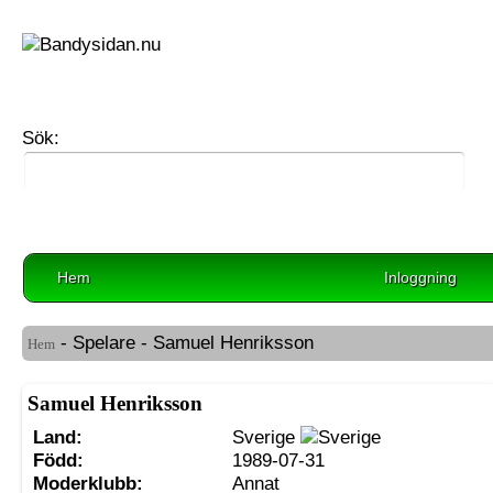
Sök:
Hem
Inloggning
- Spelare - Samuel Henriksson
Hem
Samuel Henriksson
Land:
Sverige
Född:
1989-07-31
Moderklubb:
Annat