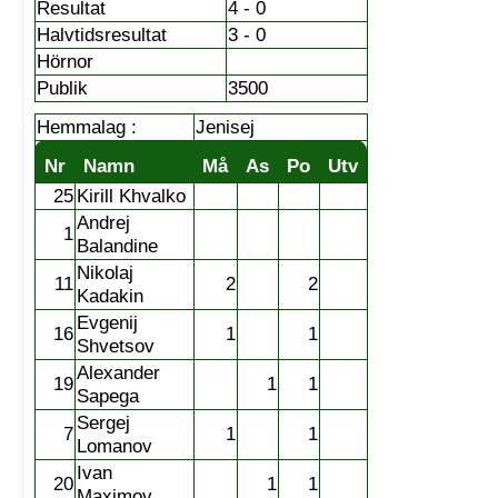
Resultat
4 - 0
Halvtidsresultat
3 - 0
Hörnor
Publik
3500
Hemmalag :
Jenisej
Nr
Namn
Må
As
Po
Utv
25
Kirill Khvalko
Andrej
1
Balandine
Nikolaj
11
2
2
Kadakin
Evgenij
16
1
1
Shvetsov
Alexander
19
1
1
Sapega
Sergej
7
1
1
Lomanov
Ivan
20
1
1
Maximov