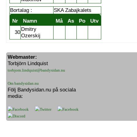
Bortalag :
SKA Zabajkalets
Nr
Namn
Må
As
Po
Utv
Dmitry
30
Ozerskij
Webmaster:
Torbjörn Lindquist
torbjorn.lindquist@bandysidan.nu
Om bandysidan.nu
Följ Bandysidan.nu på sociala
media: