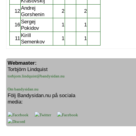
Krasovskij
Andrej
12
2
2
Gorshenin
Sergej
16
1
1
Pokidov
Kirill
11
1
1
Semenkov
Webmaster:
Torbjörn Lindquist
torbjorn.lindquist@bandysidan.nu
Om bandysidan.nu
Följ Bandysidan.nu på sociala
media: