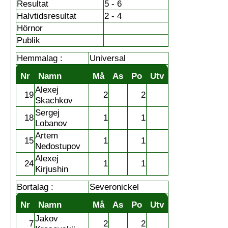
Resultat
5 - 6
Halvtidsresultat
2 - 4
Hörnor
Publik
Hemmalag :
Universal
Nr
Namn
Må
As
Po
Utv
Alexej
19
2
2
Skachkov
Sergej
18
1
1
Lobanov
Artem
15
1
1
Nedostupov
Alexej
24
1
1
Kirjushin
Bortalag :
Severonickel
Nr
Namn
Må
As
Po
Utv
Jakov
7
2
2