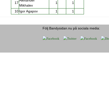
Alexander
17
1
1
Mikhalev
10
Igor Agapov
1
1
Följ Bandysidan.nu på sociala media: