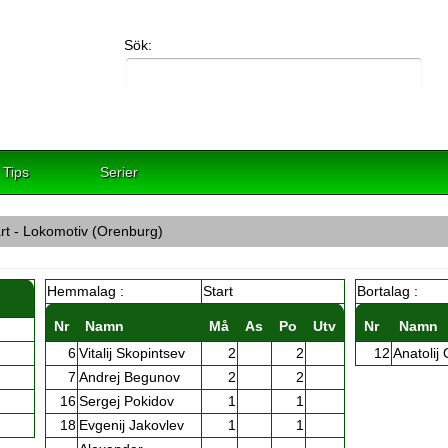
Sök:
Tips
Serier
rt - Lokomotiv (Orenburg)
Hemmalag :
Start
Bortalag :
Nr
Namn
Må
As
Po
Utv
Nr
Namn
6
Vitalij Skopintsev
2
2
12
Anatolij 
7
Andrej Begunov
2
2
16
Sergej Pokidov
1
1
18
Evgenij Jakovlev
1
1