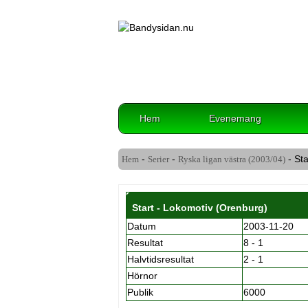
Hem
Evenemang
-
-
- Sta
Hem
Serier
Ryska ligan västra (2003/04)
Start - Lokomotiv (Orenburg)
Datum
2003-11-20
Resultat
8 - 1
Halvtidsresultat
2 - 1
Hörnor
Publik
6000