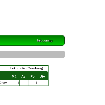
Inloggning
Lokomotiv (Orenburg)
Må
As
Po
Utv
Orlov
1
1