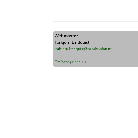
Webmaster:
Torbjörn Lindquist
torbjorn.lindquist@bandysidan.nu
Om bandysidan.nu