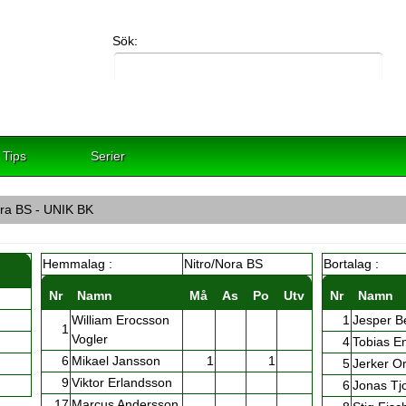
Sök:
Tips
Serier
ora BS - UNIK BK
Hemmalag :
Nitro/Nora BS
Bortalag :
Nr
Namn
Må
As
Po
Utv
Nr
Namn
William Erocsson
1
Jesper B
1
Vogler
4
Tobias E
6
Mikael Jansson
1
1
5
Jerker O
9
Viktor Erlandsson
6
Jonas Tj
17
Marcus Andersson