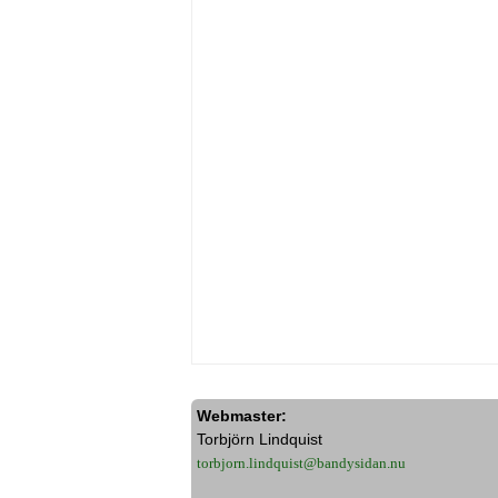
Webmaster:
Torbjörn Lindquist
torbjorn.lindquist@bandysidan.nu