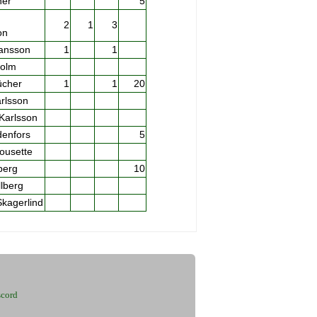
her
5
2
1
3
on
hansson
1
1
holm
ücher
1
1
20
rlsson
Karlsson
denfors
5
ousette
berg
10
llberg
kagerlind