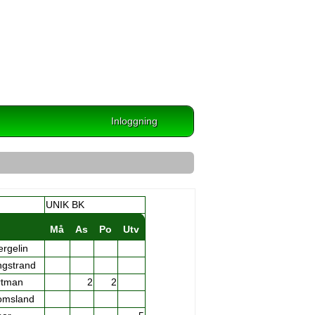
Inloggning
UNIK BK
Må
As
Po
Utv
ergelin
ngstrand
rtman
2
2
omsland