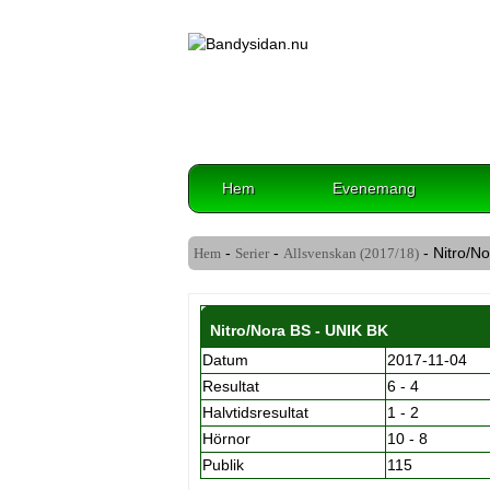
Hem
Evenemang
-
-
- Nitro/N
Hem
Serier
Allsvenskan (2017/18)
Nitro/Nora BS - UNIK BK
Datum
2017-11-04
Resultat
6 - 4
Halvtidsresultat
1 - 2
Hörnor
10 - 8
Publik
115