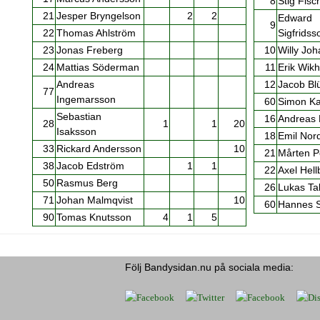
8
Stig Fisc
21
Jesper Bryngelson
2
2
Edward
9
22
Thomas Ahlström
Sigfridss
23
Jonas Freberg
10
Willy Jo
24
Mattias Söderman
11
Erik Wik
Andreas
12
Jacob Bl
77
Ingemarsson
60
Simon Ka
Sebastian
16
Andreas 
28
1
1
20
Isaksson
18
Emil Nor
33
Rickard Andersson
10
21
Mårten P
38
Jacob Edström
1
1
22
Axel Hell
50
Rasmus Berg
26
Lukas Ta
71
Johan Malmqvist
10
60
Hannes S
90
Tomas Knutsson
4
1
5
Följ Bandysidan.nu på sociala media: