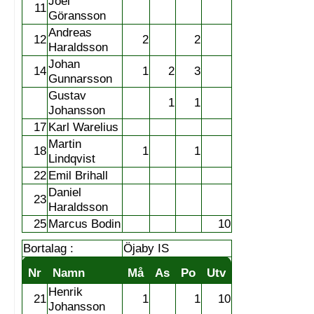
Joel
11
Göransson
Andreas
12
2
2
Haraldsson
Johan
14
1
2
3
Gunnarsson
Gustav
1
1
Johansson
17
Karl Warelius
Martin
18
1
1
Lindqvist
22
Emil Brihall
Daniel
23
Haraldsson
25
Marcus Bodin
10
Bortalag :
Öjaby IS
Nr
Namn
Må
As
Po
Utv
Henrik
21
1
1
10
Johansson