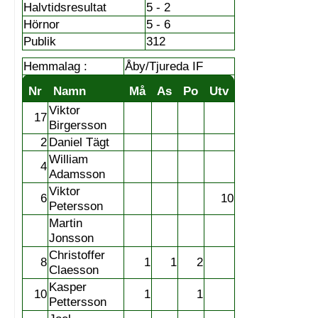
Halvtidsresultat
5 - 2
Hörnor
5 - 6
Publik
312
Hemmalag :
Åby/Tjureda IF
Nr
Namn
Må
As
Po
Utv
Viktor
17
Birgersson
2
Daniel Tägt
William
4
Adamsson
Viktor
6
10
Petersson
Martin
Jonsson
Christoffer
8
1
1
2
Claesson
Kasper
10
1
1
Pettersson