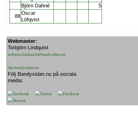
Björn Dahné
5
Oscar
88
Löfqvist
Webmaster:
Torbjörn Lindquist
torbjorn.lindquist@bandysidan.nu
Om bandysidan.nu
Följ Bandysidan.nu på sociala
media: