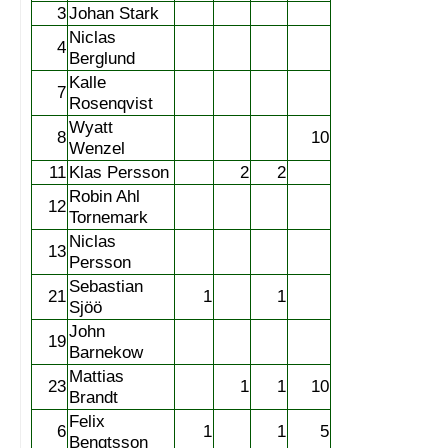
3
Johan Stark
Niclas
4
Berglund
Kalle
7
Rosenqvist
Wyatt
8
10
Wenzel
11
Klas Persson
2
2
Robin Ahl
12
Tornemark
Niclas
13
Persson
Sebastian
21
1
1
Sjöö
John
19
Barnekow
Mattias
23
1
1
10
Brandt
Felix
6
1
1
5
Bengtsson