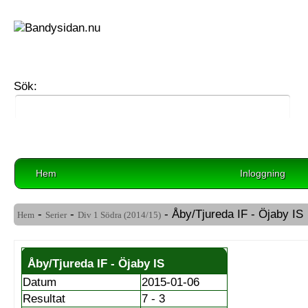
Sök:
Hem
Inloggning
-
-
- Åby/Tjureda IF - Öjaby IS
Hem
Serier
Div 1 Södra (2014/15)
Åby/Tjureda IF - Öjaby IS
Datum
2015-01-06
Resultat
7 - 3