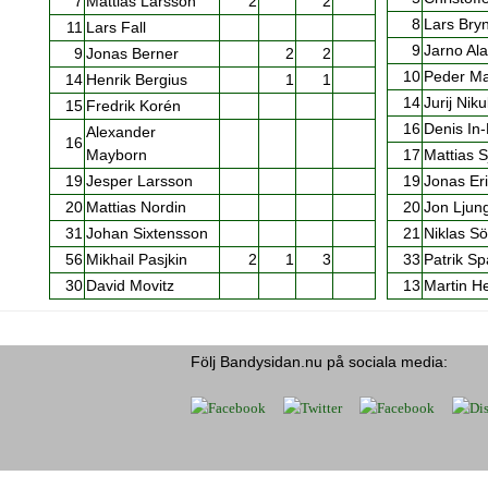
7
Mattias Larsson
2
2
8
Lars Bry
11
Lars Fall
9
Jarno Ala
9
Jonas Berner
2
2
10
Peder M
14
Henrik Bergius
1
1
14
Jurij Niku
15
Fredrik Korén
16
Denis In-
Alexander
16
Mayborn
17
Mattias 
19
Jesper Larsson
19
Jonas Er
20
Mattias Nordin
20
Jon Ljun
31
Johan Sixtensson
21
Niklas Sö
56
Mikhail Pasjkin
2
1
3
33
Patrik S
30
David Movitz
13
Martin H
Följ Bandysidan.nu på sociala media: