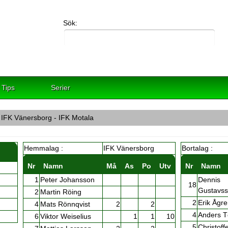
Sök:
Tips
Serier
 IFK Vänersborg - IFK Motala
Hemmalag :
IFK Vänersborg
Bortalag :
Nr
Namn
Må
As
Po
Utv
Nr
Namn
1
Peter Johansson
Dennis
18
Gustavs
2
Martin Röing
2
Erik Ågr
4
Mats Rönnqvist
2
2
4
Anders T
6
Viktor Weiselius
1
1
10
5
Christoff