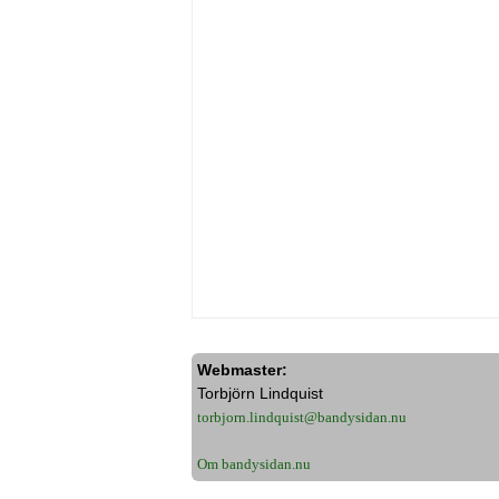
Webmaster:
Torbjörn Lindquist
torbjorn.lindquist@bandysidan.nu
Om bandysidan.nu