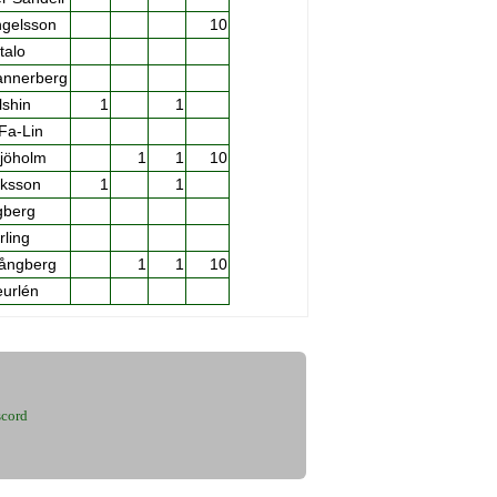
ngelsson
10
talo
annerberg
lshin
1
1
Fa-Lin
Sjöholm
1
1
10
iksson
1
1
gberg
rling
pångberg
1
1
10
eurlén