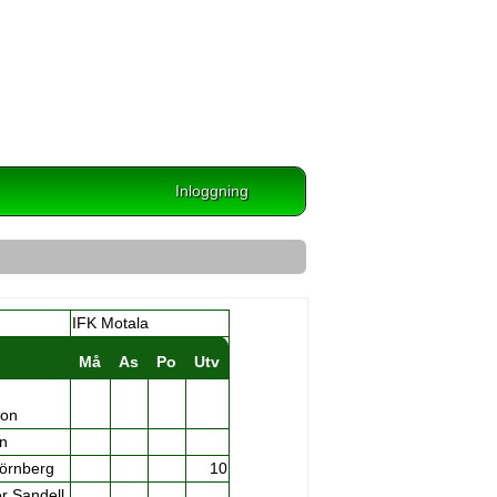
Inloggning
IFK Motala
Må
As
Po
Utv
son
en
örnberg
10
er Sandell