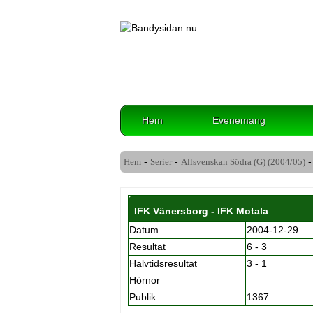
Hem
Evenemang
-
-
-
Hem
Serier
Allsvenskan Södra (G) (2004/05)
IFK Vänersborg - IFK Motala
Datum
2004-12-29
Resultat
6 - 3
Halvtidsresultat
3 - 1
Hörnor
Publik
1367