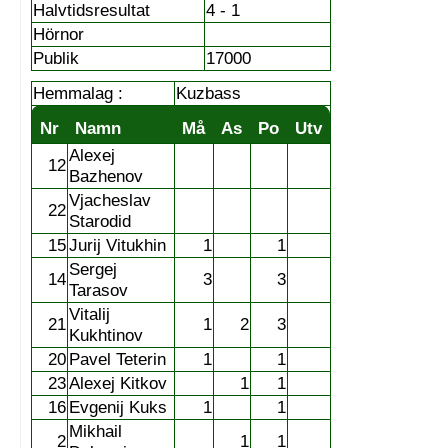
Halvtidsresultat
4 - 1
Hörnor
Publik
17000
Hemmalag :
Kuzbass
Nr
Namn
Må
As
Po
Utv
Alexej
12
Bazhenov
Vjacheslav
22
Starodid
15
Jurij Vitukhin
1
1
Sergej
14
3
3
Tarasov
Vitalij
21
1
2
3
Kukhtinov
20
Pavel Teterin
1
1
23
Alexej Kitkov
1
1
16
Evgenij Kuks
1
1
Mikhail
2
1
1