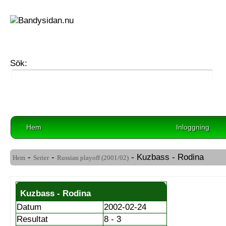
Sök:
Hem
Inloggning
-
-
- Kuzbass - Rodina
Hem
Serier
Russian playoff (2001/02)
Kuzbass - Rodina
Datum
2002-02-24
Resultat
8 - 3