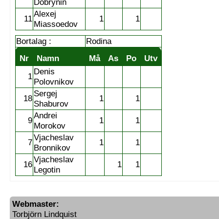
Dobrynin
Alexej
11
1
1
Miassoedov
Bortalag :
Rodina
Nr
Namn
Må
As
Po
Utv
Denis
1
Polovnikov
Sergej
18
1
1
Shaburov
Andrei
9
1
1
Morokov
Vjacheslav
7
1
1
Bronnikov
Vjacheslav
16
1
1
Legotin
Webmaster:
Torbjörn Lindquist