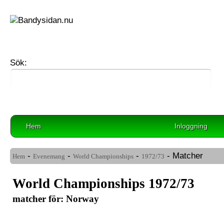
Sök:
Hem
Inloggning
-
-
-
- Matcher
Hem
Evenemang
World Championships
1972/73
World Championships 1972/73
matcher för: Norway