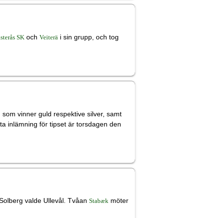
och
i sin grupp, och tog
sterås SK
Veiterä
g som vinner guld respektive silver, samt
sta inlämning för tipset är torsdagen den
 Solberg valde Ullevål. Tvåan
möter
Stabæk