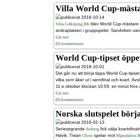
Villa World Cup-mäst
2018-10-14
blev World Cup-mästare 2
Villa Lidköping BK
andraplatsen i gruppspelet. Sandviken vann
Läs mer
(0) kommentarer
World Cup-tipset öppe
2018-10-01
Det går nu att börja tippa World Cup-tipset
vilka som åker ut i semifinal och kvart. Avs
11:e oktober klockan 10:59, en minut före 
Läs mer
(0) kommentarer
Norska slutspelet börj
2018-02-13
Seriesegrande
fick välja kvartsfin
Solberg
Høvik. Trean
spelar mot
Ullern
Mjøndalens I