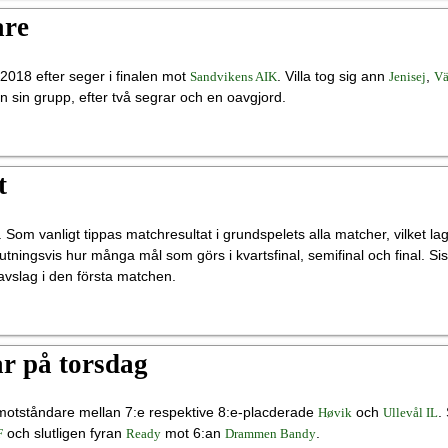
are
018 efter seger i finalen mot
. Villa tog sig ann
,
Sandvikens AIK
Jenisej
Vä
 sin grupp, efter två segrar och en oavgjord.
t
. Som vanligt tippas matchresultat i grundspelets alla matcher, vilket la
lutningsvis hur många mål som görs i kvartsfinal, semifinal och final. Si
avslag i den första matchen.
ar på torsdag
almotståndare mellan 7:e respektive 8:e-placderade
och
.
Høvik
Ullevål IL
och slutligen fyran
mot 6:an
.
F
Ready
Drammen Bandy