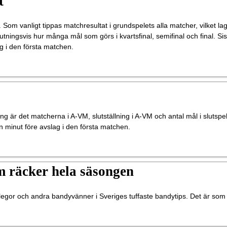
t
. Som vanligt tippas matchresultat i grundspelets alla matcher, vilket la
slutningsvis hur många mål som görs i kvartsfinal, semifinal och final. S
g i den första matchen.
g är det matcherna i A-VM, slutställning i A-VM och antal mål i slutspe
n minut före avslag i den första matchen.
om räcker hela säsongen
egor och andra bandyvänner i Sveriges tuffaste bandytips. Det är som va