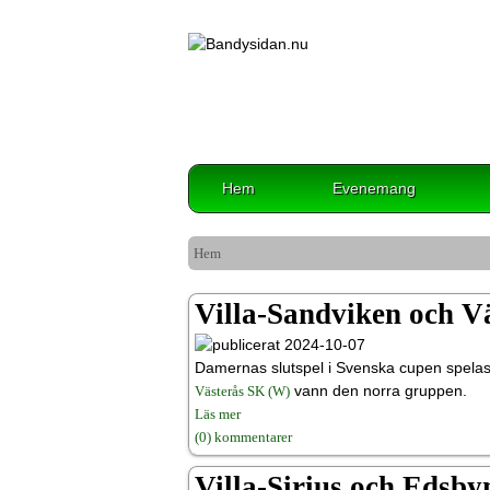
Hem
Evenemang
Hem
Villa-Sandviken och Vä
2024-10-07
Damernas slutspel i Svenska cupen spelas 
vann den norra gruppen.
Västerås SK (W)
Läs mer
(0) kommentarer
Villa-Sirius och Edsby