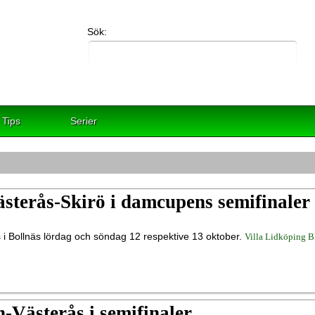
Sök:
Tips
Serier
sterås-Skirö i damcupens semifinaler
i Bollnäs lördag och söndag 12 respektive 13 oktober.
Villa Lidköping 
n-Västerås i semifinaler