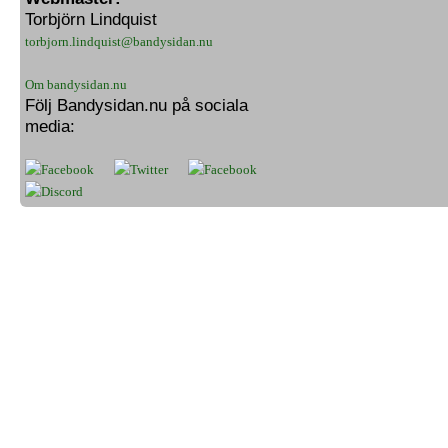
Torbjörn Lindquist
torbjorn.lindquist@bandysidan.nu
Om bandysidan.nu
Följ Bandysidan.nu på sociala
media: