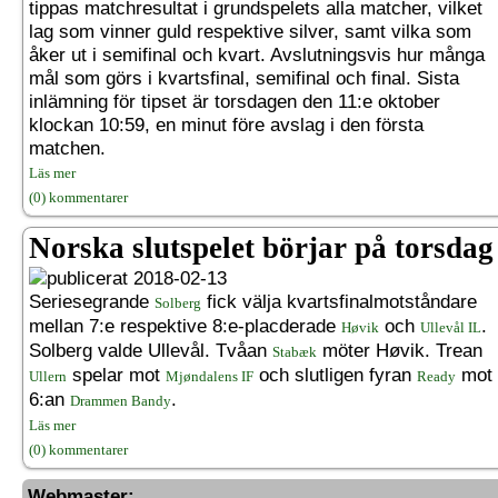
tippas matchresultat i grundspelets alla matcher, vilket
lag som vinner guld respektive silver, samt vilka som
åker ut i semifinal och kvart. Avslutningsvis hur många
mål som görs i kvartsfinal, semifinal och final. Sista
inlämning för tipset är torsdagen den 11:e oktober
klockan 10:59, en minut före avslag i den första
matchen.
Läs mer
(0) kommentarer
Norska slutspelet börjar på torsdag
2018-02-13
Seriesegrande
fick välja kvartsfinalmotståndare
Solberg
mellan 7:e respektive 8:e-placderade
och
.
Høvik
Ullevål IL
Solberg valde Ullevål. Tvåan
möter Høvik. Trean
Stabæk
spelar mot
och slutligen fyran
mot
Ullern
Mjøndalens IF
Ready
6:an
.
Drammen Bandy
Läs mer
(0) kommentarer
Webmaster: