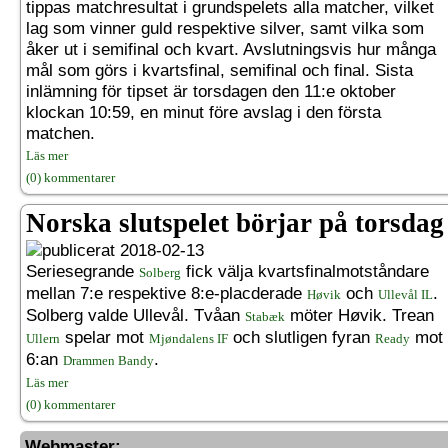
tippas matchresultat i grundspelets alla matcher, vilket
lag som vinner guld respektive silver, samt vilka som
åker ut i semifinal och kvart. Avslutningsvis hur många
mål som görs i kvartsfinal, semifinal och final. Sista
inlämning för tipset är torsdagen den 11:e oktober
klockan 10:59, en minut före avslag i den första
matchen.
Läs mer
(0) kommentarer
Norska slutspelet börjar på torsdag
2018-02-13
Seriesegrande
fick välja kvartsfinalmotståndare
Solberg
mellan 7:e respektive 8:e-placderade
och
.
Høvik
Ullevål IL
Solberg valde Ullevål. Tvåan
möter Høvik. Trean
Stabæk
spelar mot
och slutligen fyran
mot
Ullern
Mjøndalens IF
Ready
6:an
.
Drammen Bandy
Läs mer
(0) kommentarer
Webmaster: