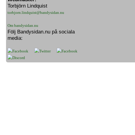
Torbjörn Lindquist
torbjorn.lindquist@bandysidan.nu
Om bandysidan.nu
Följ Bandysidan.nu på sociala
media: